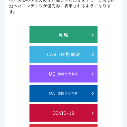
傾向スコアマッチング解析（海外デー
沿ったコンテンツが優先的に表示されるようになりま
タ）
す。
Yang E, et al.: BMC Infect Dis. 2024; 24(1): 3
乳癌
試験概要
CAR T細胞療法
目的
韓国におけるCOVID-19パンデミ
ベクルリーの安全性と有効性を検
UC
潰瘍性大腸炎
対象
韓国ソウルでSARS-CoV-2の感
トロスペクティブコホート研究。4施
2022年9月30日までに入院した
RA
関節リウマチ
方法
ベースラインの特徴、基礎疾患、
タを電子カルテから収集した。デ
療群（対照群）の2群に分けた。
COVID-19
主要評価項目
ベクルリー治療開始5日後のeGFR