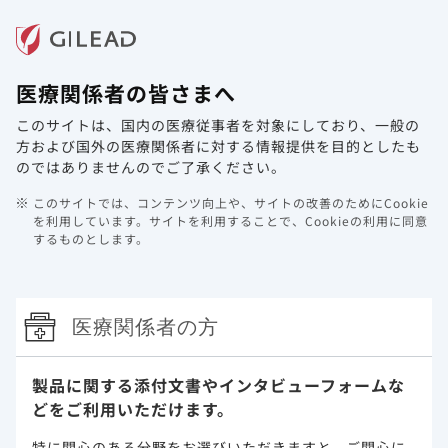
メニュー
医療関係者の皆さまへ
ホーム
製品情報
動画ライブラリ
Web講演会
このサイトは、国内の医療従事者を対象にしており、
一般の
腎機能障害のあるCOVID-19患者にお
方および国外の医療関係者に対する情報提供を目的としたも
けるベクルリーの安全性と有効性に関
のではありませんのでご了承ください。
する傾向スコアマッチング解析（海外
このサイトでは、コンテンツ向上や、サイトの改善のためにCookie
データ）
を利用しています。
サイトを利用することで、Cookieの利用に同意
するものとします。
「禁忌を含む注意事項等情報」等はDIをご参照ください。
医療関係者の方
製品に関する添付文書や
インタビューフォームな
腎機能障害のあるCOVID-19患者におけ
どをご利用いただけます。
るベクルリーの安全性と有効性に関する
特に関心のある分野をお選びいただきますと、
ご関心に