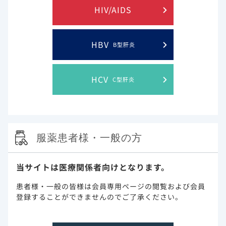
ルリーの安全性。透析未導入の患
HIV/AIDS
副次評価項目
入院中の全死因死亡率
解析計画
連続変数は中央値および四分位範
HBV
B型肝炎
で示した。患者は2群（ベクルリ
するために、連続変数にはMann-W
またはFisherの正確検定を用
HCV
C型肝炎
除するため、基本的な特徴を分析
め傾向スコアマッチング法を用い
ングに従って標準治療患者と1：1
いて、ベクルリー群と標準治療群
ングデータを比較して有意な変数
変量ロジスティック回帰分析を行
服薬患者様・一般の方
当サイトは医療関係者向けとなります。
腎機能障害のあるCOVID-19患者におけるベ
患者様・一般の皆様は会員専用ページの閲覧および会員
クルリーの安全性と有効性に関する傾向スコ
登録することができませんのでご了承ください。
アマッチング解析のサマリー（海外データ）