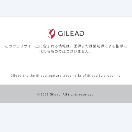
患者背景（海外データ）
このウェブサイト上に含まれる情報は、医師または薬剤師による指導に
代わるものではございません。
マッチング前後のベクルリー群と標準治療群のベースライ
ン特性を以下に示します。
Gilead and the Gilead logo are trademarks of Gilead Sciences, Inc.
傾向スコアマッチング後、肺炎を有している患者、酸素供
給を必要とした患者は、ベクルリー群のほうが標準治療群
より有意に多いことが認められました（どちらもp＜
© 2026 Gilead. All rights reserved.
0.001、名目上のp値） 。