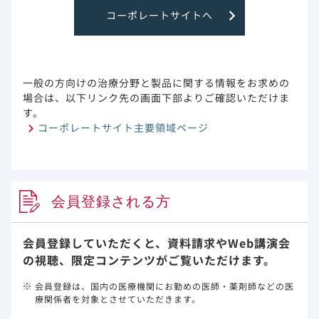
傾向スコアマッチング後、ベクルリー治療開始５日後のク
コーポレートサイトへ
レアチニン値とeGFR値は両群間で有意差はみられません
でした。AST値とALT値はベクルリー群では標準治療群よ
り有意に高い値でしたが（p=0.037、p=0.017、名目上の
p値）、正常範囲内でした（主要評価項目）。
一般の方向けの治療分野と製品に関する情報をお求めの
傾向スコアマッチング後、ベクルリー群では新規透析の開
場合は、以下リンク先の画面下部よりご確認いただけま
始頻度が標準治療群より有意に高いことが認められました
す。
が（p=0.034、名目上のp値）、ベクルリー治療が新規透
コーポレートサイト主要領域ページ
析と独立して関連しているかを検討した多変量ロジスティ
ック回帰分析では、ベクルリー治療は新規透析のリスク因
子ではありませんでした（主要評価項目） 。
多変量ロジスティック回帰分析において、ステロイドとベ
会員登録される方
クルリーの使用は全死因死亡率に影響する独立したリスク
因子ではありませんでした（副次評価項目）。
会員登録していただくと、資料請求や
Web講演会
本研究には下記に示す限界があります。
の視聴、限定コンテンツがご覧いただけます。
・多施設共同のレトロスペクティブな研究であり、ベクル
リーの投与は臨床医によって決められていたため、各施設
会員登録は、国内の医療機関にお勤めの医師・薬剤師などの医
の方針や臨床医の治療方針には偏りがある可能性がありま
療関係者を対象とさせていただきます。
す。
・ステロイド使用の割合は、ベクルリー5日間投与におい