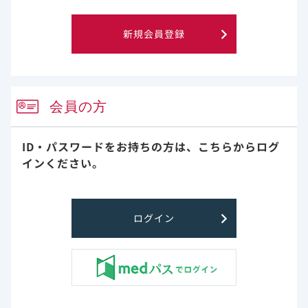
て傾向スコアマッチングを使用しても両群の均衡が保たれ
ませんでした。
新規会員登録
・肺炎の重症度などの調整されていない交絡因子が存在す
る可能性があります。
安全性に関するこれ以上の記載は論文中にないため、詳細は
電子添文の安全性情報をご参照ください。
会員の方
ID・パスワードをお持ちの方は、
こちらからログ
試験デザイン（海外データ）
インください。
合計586例が組み入れられ、6例はALT値上昇のため、16例
は入院3日後にCOVID-19と診断されたため除外されていま
ログイン
す。
合計564例の患者が登録され、そのうち229例（40.6％）
にベクルリーが投与されています。