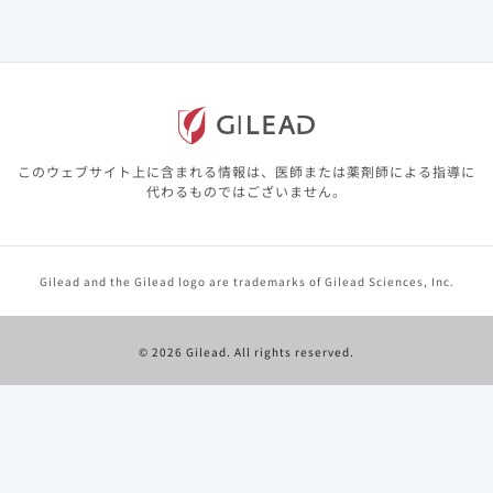
検証的な解析結果）。
安全性
（副次評価項目）
・有害事象はレムデシビル10日間投与群、5日間投与群、
標準療法群でそれぞれ、59%、51%、47%に認められまし
た。主な有害事象として、レムデシビル10日間投与群、5
日間投与群、標準療法群で、悪心は9%、10%、3%、下痢
このウェブサイト上に含まれる情報は、医師または薬剤師による指導に
は5%、6%、7%、低カリウム血症は7%、5%、2%、頭痛
代わるものではございません。
は5%、5%、3%に認められました。
Gilead and the Gilead logo are trademarks of Gilead Sciences, Inc.
ベースライン時の人口統計学的及び臨床的特
性
© 2026 Gilead. All rights reserved.