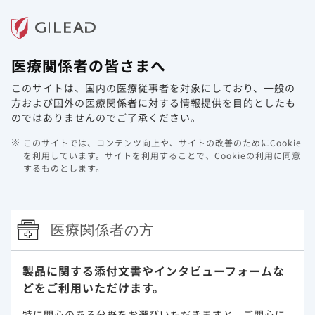
メニュー
医療関係者の皆さまへ
ホーム
製品情報
動画ライブラリ
Web講演会
このサイトは、国内の医療従事者を対象にしており、
一般の
GS-US-540-5774（SIMPLE-
方および国外の医療関係者に対する情報提供を目的としたも
Moderate）試験（国際共同第Ⅲ相試
のではありませんのでご了承ください。
験）
このサイトでは、コンテンツ向上や、サイトの改善のためにCookie
を利用しています。
サイトを利用することで、Cookieの利用に同意
するものとします。
「禁忌を含む注意事項等情報」等はDIをご参照くださ
い。
医療関係者の方
GS-US-540-5774（SIMPLE-
Moderate）試験（国際共同第Ⅲ相試
製品に関する添付文書や
インタビューフォームな
どをご利用いただけます。
験）
特に関心のある分野をお選びいただきますと、
ご関心に