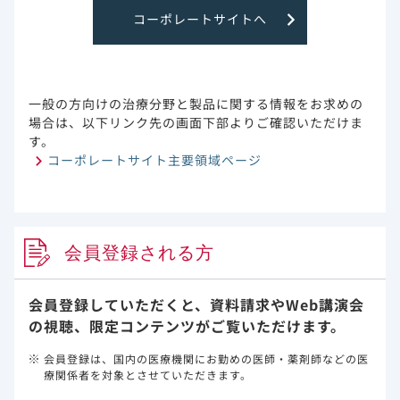
コーポレートサイトへ
探索的評価項目
回復までの時間、部分修正後の回
上の改善までの期間、酸素療法中
解析計画
臨床的改善は、事前に定義した7点
ECMO又は侵襲的人工呼吸器によ
一般の方向けの治療分野と製品に関する情報をお求めの
素による管理、4：入院かつ低流量
場合は、以下リンク先の画面下部よりご確認いただけま
を要しないがSARS-CoV-2に
す。
入院しており、酸素吸入及び継続
コーポレートサイト主要領域ページ
った本剤の投与は除く）、7：退院
点以上の改善が得られた場合と定
した場合と定義した。部分修正後の
の改善、あるいはベースラインスコ
主要評価項目は比例オッズモデル
会員登録される方
ルリー（5日間又は10日間）群と
Score testを用いて検証し、
Wilcoxon rank sum te
会員登録していただくと、資料請求や
Web講演会
ントロールするために、ベクルリーに
の視聴、限定コンテンツがご覧いただけます。
法に基づいて評価した。各仮説（
リー10日間投与群対標準療法群）は
会員登録は、国内の医療機関にお勤めの医師・薬剤師などの医
療関係者を対象とさせていただきます。