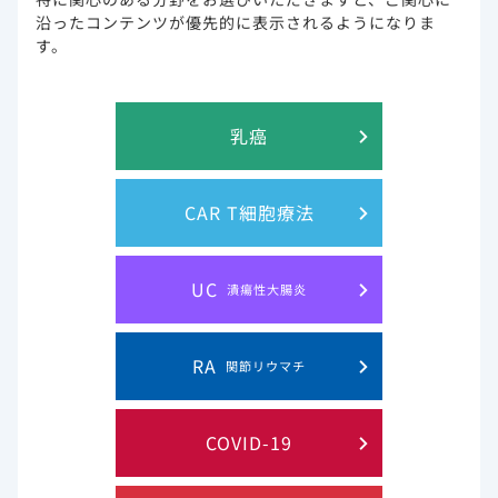
Spinner CD, et al.: JAMA 2020; 324(11): 1048-1057.
沿ったコンテンツが優先的に表示されるようになりま
本試験はギリアド・サイエンシズ社より支援を受けています。著者にギ
す。
リアド・サイエンシズ社より支援を受けている者が含まれます。
社内資料（GS-US-540-5774試験）（承認時評価資料）
乳癌
試験概要
CAR T細胞療法
目的
SARS-CoV-2による中等症感染
投与及び標準療法のみの有効性と
試験デザイン
多施設共同、無作為化、非盲検、
UC
潰瘍性大腸炎
対象
12歳以上18歳未満かつ体重40kg以
よる感染症患者584例
RA
関節リウマチ
主な選択基準
無作為化前4日以内に実施したPC
ている
COVID-19
入院中であり、COVID-19に
スクリーニング時に、SpO
が
2