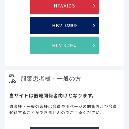
HIV/AIDS
画像上、肺浸潤影が認められる
主な除外基準
スクリーニング時に人工呼吸器
HBV
B型肝炎
ALT又はASTが基準範囲上限の
クレアチニン・クリアランスが5
HCV
C型肝炎
Cockcroft-Gault式、18
妊娠検査陽性
授乳中
服薬患者様・一般の方
試験方法
患者を、標準療法のみの群、及び
200mg、2日目以降は100mgを
当サイトは医療関係者向けとなります。
静脈内投与する群に1：1：1の割
横スクロール
患者様・一般の皆様は会員専用ページの閲覧および会員
主要評価項目
無作為化後10日目に7点順序尺度
登録することができませんのでご了承ください。
（検証的な解析項目）
副次評価項目
有害事象の発現状況（ベクルリー投