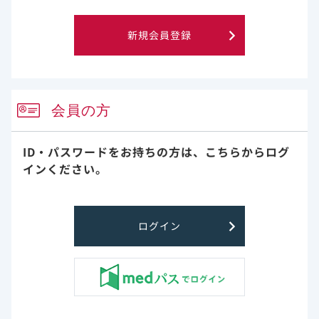
試験のサマリー
新規会員登録
レムデシビルの5日間投与は、中等症のCOVID-19患者に対
して、標準療法と比較して臨床症状の改善に効果があるこ
とが示されました（主要評価項目、検証的な解析結果）。
会員の方
試験デザイン
・GS-US-540-5774（SIMPLE-Moderate）試験は中等症
ID・パスワードをお持ちの方は、
こちらからログ
のCOVID-19患者596名を対象とした無作為化非盲検並行
インください。
群間試験であり、その結果はJAMAに公表されています。
無作為化後10日目に7点順序尺度で評価した臨床状態
（主
要評価項目、検証的な解析結果）
ログイン
・レムデシビル5日間投与は標準療法と比較して有意に臨
床的改善をもたらすことが示されました（オッズ比：
1.65、95% CI 1.09-2.48；p=0.02、比例オッズモデ
ル）。
・レムデシビル10日間投与と標準療法との間に有意差は示
されませんでした（p=0.18、Wilcoxon rank sum test、