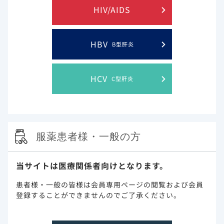
HIV/AIDS
主要評価
症状発現後28日目の入院または死亡。
項目
HBV
B型肝炎
2
解析計画
ベクルリー投与群との比較は、χ
検定または
フィッシャー正確検定を適宜、および
Wilcoxon独立2標本検定を用いて行われまし
HCV
た。主要転帰に関連する因子を特定するために
C型肝炎
二変量解析が用いられ、ハザード比（HR）お
よび95％CIが算出されました。ベクルリー治
療と主要転帰の独立した関連を見つけるため
に、臨床的および生物学的に重要な変数と二変
量解析で P<0.2 の変数を含む多変量Cox比例
服薬患者様・一般の方
ハザード回帰モデルが構築されました。モデル
化にあたっては、比例ハザードの仮定が満たさ
れ、調整後HR（aHR）および95％CIが算出さ
当サイトは医療関係者向けとなります。
れました。欠測データは置換しませんでした。
患者様・一般の皆様は会員専用ページの閲覧および会員
登録することができませんのでご了承ください。
1. Cedro-Tanda A, et al.: Viruses. 2022; 14:545. doi:
10.3390/v14030545.