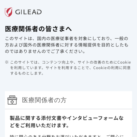
メニュー
医療関係者の皆さまへ
ホーム
製品情報
動画ライブラリ
Web講演会
このサイトは、国内の医療従事者を対象にしており、
一般の
オミクロン株BA.1ならびにBA.2流行
方および国外の医療関係者に対する情報提供を目的としたも
期におけるベクルリー早期投与の有用
のではありませんのでご了承ください。
性に関する論文より（海外データ）
このサイトでは、コンテンツ向上や、サイトの改善のためにCookie
を利用しています。
サイトを利用することで、Cookieの利用に同意
するものとします。
「禁忌を含む注意事項等情報」等はDIをご参照くださ
い。
医療関係者の方
オミクロン株BA.1ならびにBA.2流行期
におけるベクルリー早期投与の有用性に
製品に関する添付文書や
インタビューフォームな
どをご利用いただけます。
関する論文より（海外データ）
特に関心のある分野をお選びいただきますと、
ご関心に