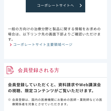
コーポレートサイトへ
試験のサマリー
多くの免疫抑制状態の患者を含む重症化リスク因子を有す
るCOVID-19患者において、ベクルリーの早期投与（3日間
一般の方向けの治療分野と製品に関する情報をお求めの
投与）により28日目までの入院または死亡が84％有意に減
場合は、以下リンク先の画面下部よりご確認いただけま
少しました（aHR:0.16、95%CI:0.06-0.44、P<0.001、
す。
Cox比例ハザード回帰モデル、主要評価項目、名目上のp
コーポレートサイト主要領域ページ
値）。
本研究は、オミクロン株BA.1ならびにBA.2流行下におい
て、重症化リスクが高く、約80％がワクチン接種済みの患
者群に対するベクルリー早期投与の有用性を示す実臨床の
会員登録される方
データです。
今回の知見の限界は、観察が1施設で行われたこと、年齢
会員登録していただくと、資料請求や
Web講演会
中央値がレムデシビル投与群で7歳若かったこと、治療が
の視聴、限定コンテンツがご覧いただけます。
無作為化されていないこと、長期追跡が行われていないた
めいわゆるCOVID-19後遺症候群に関するデータが入手で
会員登録は、国内の医療機関にお勤めの医師・薬剤師などの医
きないこと、自己報告という性質上、ワクチン接種や過去
療関係者を対象とさせていただきます。
のCOVID-19罹患から今回の罹患までの期間が評価できな