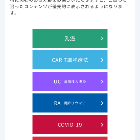
Rajme-López S, et al.: Open Forum Infect Dis. 2022 Oct
沿ったコンテンツが優先的に表示されるようになりま
6;9(10):ofac502. doi: 10.1093/ofid/ofac502.
す。
試験概要
乳癌
目的
重症化リスク因子を有する軽度から中等度の
COVID-19患者におけるベクルリー早期投与の
CAR T細胞療法
臨床的有用性を評価する。
対象
オミクロン株BA.1ならびにBA.2が優位とみら
1
UC
れる
2021年12月1日から2022年4月30日（メ
潰瘍性大腸炎
キシコ）までに、196名の高リスク患者が
COVID-19と診断され、すでに重症または重
篤、もしくはデータ欠測のある患者を除いた
RA
関節リウマチ
126名を対象とした。
方法
前向きコホート比較研究。メキシコの三次医療
COVID-19
機関において、重症化リスク因子を有する軽度
から中等度のCOVID-19患者を対象に、ベクル
リーの外来3日間コースで治療した。