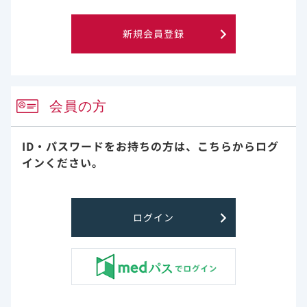
いこと、などが挙げられます。
新規会員登録
非ランダム化前向きコホート研究
会員の方
ID・パスワードをお持ちの方は、
こちらからログ
インください。
ログイン
患者背景
試験対象となった患者の年齢（IQR）の中央値は49（35-
63）歳、57.1％（72/126名）は女性でした。