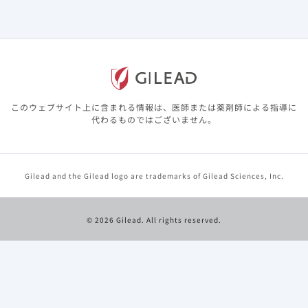
併存疾患を有している患者は99.2％（125/126名）、免疫
抑制状態の患者は93.7％（118/126名）、COVID-19進行
の高リスク疾患が2つ以上有する患者がベクルリー投与群
で48/54名、非治療群で63/72名でした。
ワクチン接種率は79.4％（100/126名）の患者で完了して
おり、過去のCOVID-19罹患歴は自己申告で
このウェブサイト上に含まれる情報は、医師または薬剤師による指導に
9.3％（19/126名）でした。
代わるものではございません。
両群は年齢のみ有意差がありましたが（P<0.001、名目上
のp値）、そのほかはワクチン接種率を含め有意差はあり
ませんでした。
Gilead and the Gilead logo are trademarks of Gilead Sciences, Inc.
試験対象者の臨床的特徴
© 2026 Gilead. All rights reserved.