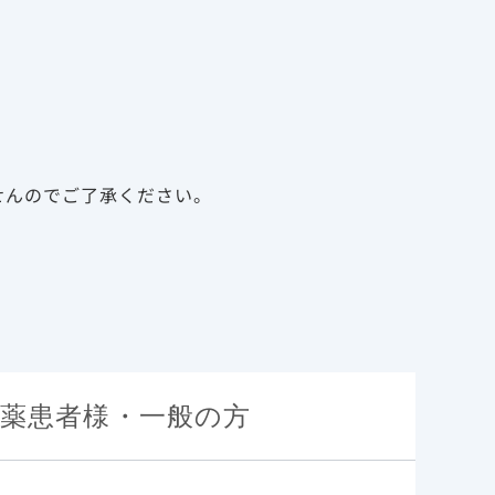
告
資料請求
新規会員登録
ログイン
診療サポート資材
メディカルアフェアーズ
せんのでご了承ください。
薬患者様・一般の方
特性
の実際
基本情報