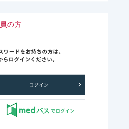
実臨床 先生方の声
会員の方
診療報酬・医療費関連情報
重症化リスク因子
パスワードをお持ちの方は、
からログインください。
FAQ
最新情報
ログイン
レムデシビル非臨床