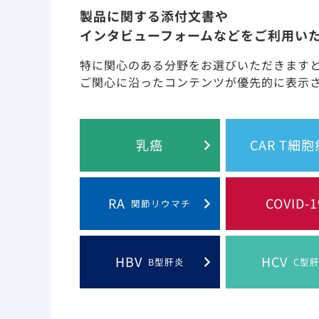
講演会／座談会記録集
製品に関する添付文書や
インタビューフォームなどをご利用い
New Contents
特に関心のある分野をお選びいただきます
ご関心に沿ったコンテンツが優先的に表示
「インタビュー ベクルリ
2026年07月01日
療戦略（りんくう総合医
乳癌
CAR T細
正也 先生）」
を追加
「リーフレット 日本人
2026年05月29日
タのご紹介―COVID-
RA
COVID-1
関節リウマチ
「インタビュー COVI
2026年05月29日
率的な治療標準化のカギ
HBV
HCV
B型肝炎
C型
長 平井 由児 先生）」