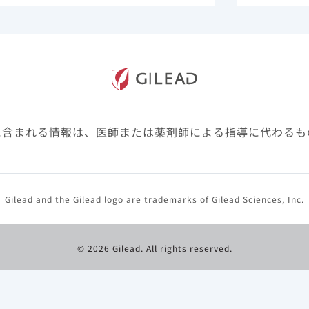
（りんくう総合医療センター総
9日
合内科・感染症内科主任部長 兼
感染症センター長 倭 正也 先
生）
掲載日
2025年12月08日
に含まれる情報は、医師または薬剤師による指導に代わるも
Gilead and the Gilead logo are trademarks of Gilead Sciences, Inc.
© 2026 Gilead. All rights reserved.
PDF
ビデンスから
Web Seminarダイジェスト版
19入院患者の
記録集 病院薬剤師のための新