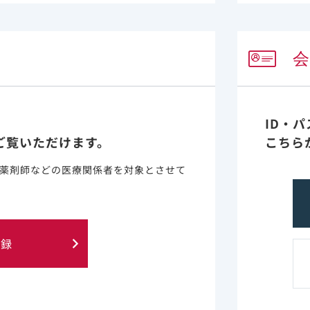
ID・
ご覧いただけます。
こちら
薬剤師などの医療関係者を対象とさせて
PDF
ID-19入院
講演会記録集 最新データから
ために：“知
学ぶ! 中等症II以上および腎障
登録
ない” 効率
害・肝障害・免疫不全を有する
カギ（東京医
COVID-19入院患者の治療と注
ンター 感染
意点（長崎大学大学院医歯薬学
御部部長 平
総合研究科/呼吸器内科学分野
(第二内科) 教授 迎 寛 先生）