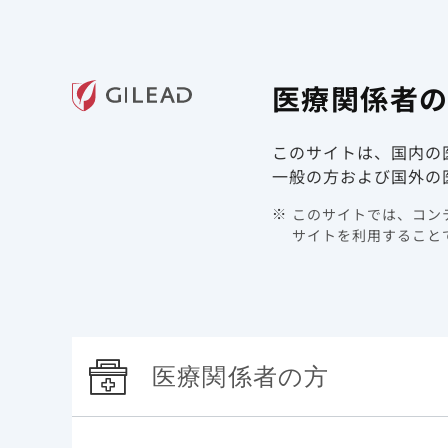
ギリアド・サイエンシズの
医療関
医療関係者
領域情報
製品情報
このサイトは、国内の
TOP
製品情報 | COVID-19 | ベクルリー
実臨床 先生
一般の方および国外の
このサイトでは、コンテ
実臨
サイトを利用することで
医療関係者の方