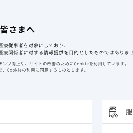
有害事象報
係者向け情報サイト
の皆さまへ
動画ライブラリ
イベント情報
医療従事者を対象にしており、
方の声
医療関係者に対する情報提供を目的としたものではありま
ンツ向上や、サイトの改善のためにCookieを利用しています。
床 先生方の声
、Cookieの利用に同意するものとします。
服
ベクルリー外来投与