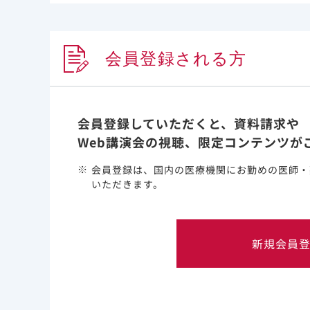
講演会／座談会記録集
会員登録される方
NEW
NEW
会員登録していただくと、資料請求や
Web講演会の視聴、限定コンテンツが
会員登録は、国内の医療機関にお勤めの医師・
いただきます。
PDF
PDF
インタビュー ベクルリーの最
インタビュー COV
大10日間投与を活かした免疫不
患者の早期回復の
新規会員
全状態のCOVID-19患者の治療
識・スキルに依存し
戦略（りんくう総合医療センタ
的な治療標準化の
ー総合内科・感染症内科主任部
科大学八王子医療セ
長 兼 感染症センター長 倭 正
症科教授・感染制
也 先生）
井 由児 先生）