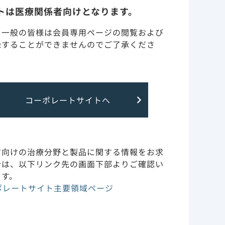
トは医療関係者向けとなります。
調製・投与・保管取り扱い
・一般の皆様は会員専用ページの閲覧および
録することができませんのでご了承くださ
訪問診療（在宅・高齢者施
設）
9患者の治
ター長 倭
特定の背景を有する患者
コーポレートサイトへ
（腎・肝障害など）につい
て
シスデー
副作用・安全性情報・RMP
方向けの治療分野と製品に関する情報をお求
合は、以下リンク先の画面下部よりご確認い
い” 効
ます。
御部部
作用機序
ポレートサイト主要領域ページ
臨床成績とガイドライン
一覧