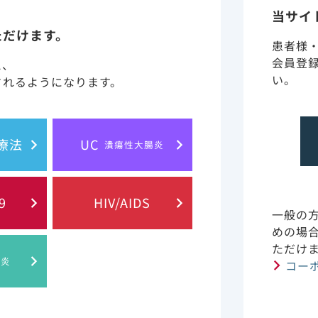
ショート動画
／その他
当サイ
ただけます。
患者様
会員登
と、
い。
されるようになります。
ーの最大10日間投与を活かした免疫不全状態のCOVID-1
療センター総合内科・感染症内科主任部長 兼 感染症セン
胞療法
UC
潰瘍性大腸炎
いたしました。
データを含むベクルリーの有効性および安全性メタアナリ
19入院患者の早期回復のために―」
を追加いたしました。
9
HIV/AIDS
一般の
めの場
D-19入院患者の早期回復のために：“知識・スキルに依存しな
ただけ
（東京医科大学八王子医療センター 感染症科教授・感染制
肝炎
コー
を追加いたしました。