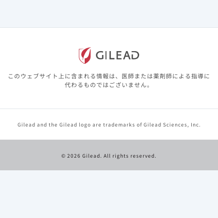
このウェブサイト上に含まれる情報は、医師または薬剤師による指導に
代わるものではございません。
9分05秒
癌の薬物療法におけるSDMの重要性と実践
Gilead and the Gilead logo are trademarks of Gilead Sciences, Inc.
掲載日
2026年07月22日
乳癌
トロデルビ
臨床試験
© 2026 Gilead. All rights reserved.