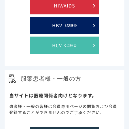
掲載日
2026年07月30日
HIV/AIDS
乳癌
トロデルビ
臨床試験
HBV
B型肝炎
HCV
C型肝炎
服薬患者様・一般の方
当サイトは医療関係者向けとなります。
9分27秒
患者様・一般の皆様は会員専用ページの閲覧および会員
トロデルビという新たな選択肢ーmTNBCから
登録することができませんのでご了承ください。
HR+/HER2-ｍBCへー
掲載日
2026年07月30日