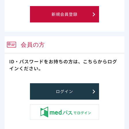
新規会員登録
会員の方
ID・パスワードをお持ちの方は、
こちらからログ
インください。
9分15秒
トロデルビの暴露量と有効性・安全性との関係
ログイン
掲載日
2026年07月22日
乳癌
トロデルビ
臨床試験