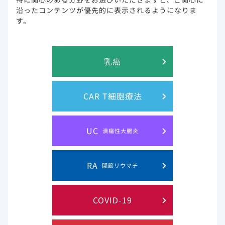
ベクルリー
ジセレカ
イエスカルタ
沿ったコンテンツが優先的に表示されるようになりま
す。
トロデルビ
132
検索結果
件
並び替え
乳癌
CAR T細胞療法
UC
潰瘍性大腸炎
RA
関節リウマチ
8分02秒
COVID-19
転移・再発トリプルネガティブ乳癌を対象としたトロデ
ルビの海外第Ⅲ相ASCENT試験の最終解析結果