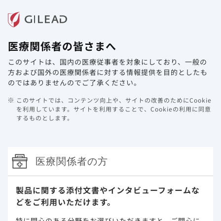
メニュー
医療関係者の皆さまへ
ホーム
製品情報
動画ライブラリ
Web講演会
このサイトは、国内の医療従事者を対象にしており、
一般の
動画ライブラリ
方および国外の医療関係者に対する情報提供を目的としたも
のではありませんのでご了承ください。
疾患領域から探す
このサイトでは、コンテンツ向上や、サイトの改善のためにCookie
を利用しています。
サイトを利用することで、Cookieの利用に同意
製品から探す
するものとします。
絞り込み (複数選択可)
すべて
ベムリディ
エプクルーサ
医療関係者の方
ハーボニー
ビクタルビ
シュンレンカ
製品に関する添付文書や
インタビューフォームな
ゲンボイヤ
デシコビ
ツルバダ
ビリアード
どをご利用いただけます。
特に関心のある分野をお選びいただきますと、
ご関心に