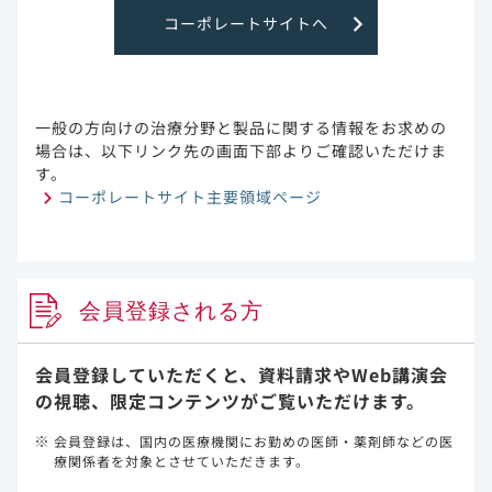
乳癌
トロデルビ
臨床試験
コーポレートサイトへ
一般の方向けの治療分野と製品に関する情報をお求めの
場合は、以下リンク先の画面下部よりご確認いただけま
す。
コーポレートサイト主要領域ページ
会員登録される方
5分59秒
会員登録していただくと、資料請求や
Web講演会
ESMOガイドラインを読み解く-トロデルビのESMO
の視聴、限定コンテンツがご覧いただけます。
MCBSスコア5が意味するものとは-
掲載日
2026年07月22日
会員登録は、国内の医療機関にお勤めの医師・薬剤師などの医
療関係者を対象とさせていただきます。
乳癌
トロデルビ
作用機序